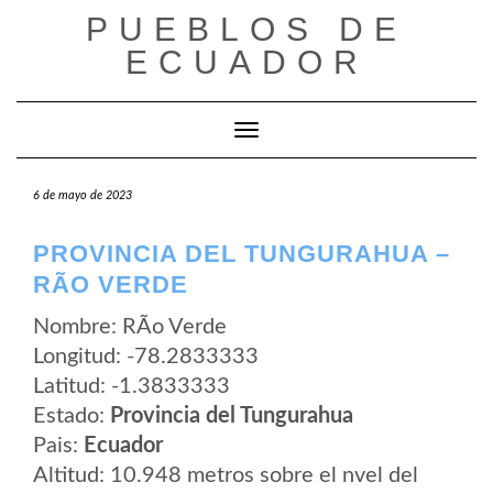
Saltar
PUEBLOS DE
al
contenido
ECUADOR
Cambiar modo de navegación
6 de mayo de 2023
PROVINCIA DEL TUNGURAHUA –
RÃ­O VERDE
Nombre: RÃ­o Verde
Longitud: -78.2833333
Latitud: -1.3833333
Estado:
Provincia del Tungurahua
Pais:
Ecuador
Altitud: 10.948 metros sobre el nvel del