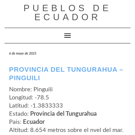
Saltar
PUEBLOS DE
al
contenido
ECUADOR
Cambiar modo de navegación
6 de mayo de 2023
PROVINCIA DEL TUNGURAHUA –
PINGUILI
Nombre: Pinguili
Longitud: -78.5
Latitud: -1.3833333
Estado:
Provincia del Tungurahua
Pais:
Ecuador
Altitud: 8.654 metros sobre el nvel del mar.