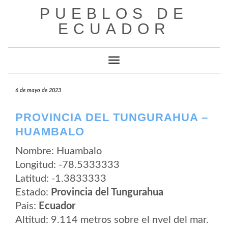
Saltar
PUEBLOS DE
al
contenido
ECUADOR
Cambiar modo de navegación
6 de mayo de 2023
PROVINCIA DEL TUNGURAHUA –
HUAMBALO
Nombre: Huambalo
Longitud: -78.5333333
Latitud: -1.3833333
Estado:
Provincia del Tungurahua
Pais:
Ecuador
Altitud: 9.114 metros sobre el nvel del mar.