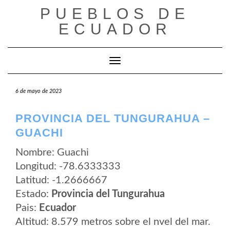
Saltar
PUEBLOS DE
al
contenido
ECUADOR
Cambiar modo de navegación
6 de mayo de 2023
PROVINCIA DEL TUNGURAHUA –
GUACHI
Nombre: Guachi
Longitud: -78.6333333
Latitud: -1.2666667
Estado:
Provincia del Tungurahua
Pais:
Ecuador
Altitud: 8.579 metros sobre el nvel del mar.