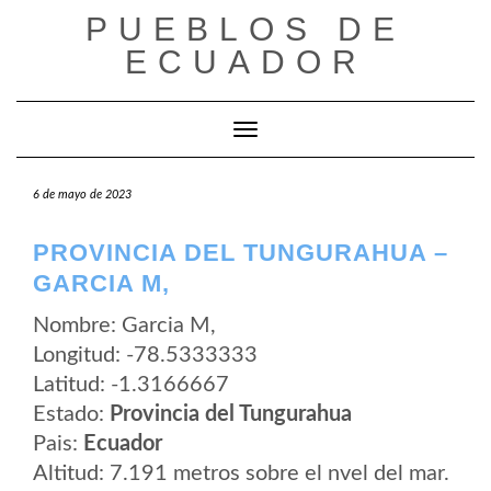
Saltar
PUEBLOS DE
al
contenido
ECUADOR
Cambiar modo de navegación
6 de mayo de 2023
PROVINCIA DEL TUNGURAHUA –
GARCIA M,
Nombre: Garcia M,
Longitud: -78.5333333
Latitud: -1.3166667
Estado:
Provincia del Tungurahua
Pais:
Ecuador
Altitud: 7.191 metros sobre el nvel del mar.