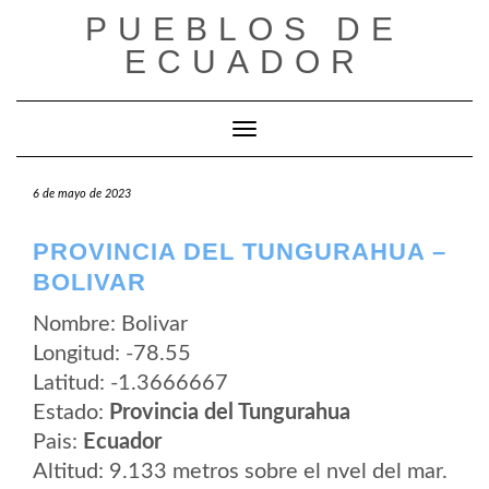
Saltar
PUEBLOS DE
al
contenido
ECUADOR
Cambiar modo de navegación
6 de mayo de 2023
PROVINCIA DEL TUNGURAHUA –
BOLIVAR
Nombre: Bolivar
Longitud: -78.55
Latitud: -1.3666667
Estado:
Provincia del Tungurahua
Pais:
Ecuador
Altitud: 9.133 metros sobre el nvel del mar.