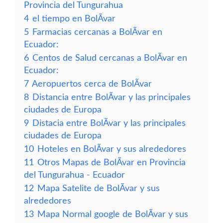
Provincia del Tungurahua
4
el tiempo en BolÃ­var
5
Farmacias cercanas a BolÃ­var en
Ecuador:
6
Centos de Salud cercanas a BolÃ­var en
Ecuador:
7
Aeropuertos cerca de BolÃ­var
8
Distancia entre BolÃ­var y las principales
ciudades de Europa
9
Distacia entre BolÃ­var y las principales
ciudades de Europa
10
Hoteles en BolÃ­var y sus alrededores
11
Otros Mapas de BolÃ­var en Provincia
del Tungurahua - Ecuador
12
Mapa Satelite de BolÃ­var y sus
alrededores
13
Mapa Normal google de BolÃ­var y sus