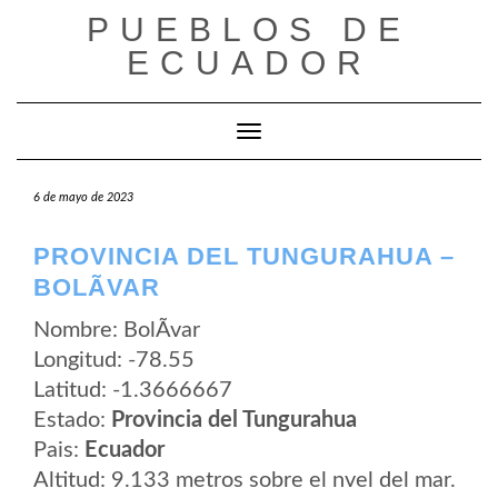
Saltar
PUEBLOS DE
al
contenido
ECUADOR
Cambiar modo de navegación
6 de mayo de 2023
PROVINCIA DEL TUNGURAHUA –
BOLÃ­VAR
Nombre: BolÃ­var
Longitud: -78.55
Latitud: -1.3666667
Estado:
Provincia del Tungurahua
Pais:
Ecuador
Altitud: 9.133 metros sobre el nvel del mar.