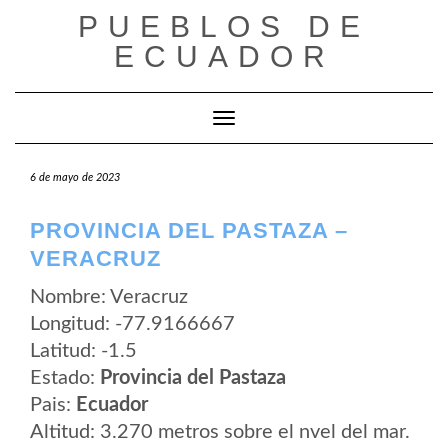
Saltar
PUEBLOS DE
al
contenido
ECUADOR
Cambiar modo de navegación
6 de mayo de 2023
PROVINCIA DEL PASTAZA –
VERACRUZ
Nombre: Veracruz
Longitud: -77.9166667
Latitud: -1.5
Estado:
Provincia del Pastaza
Pais:
Ecuador
Altitud: 3.270 metros sobre el nvel del mar.