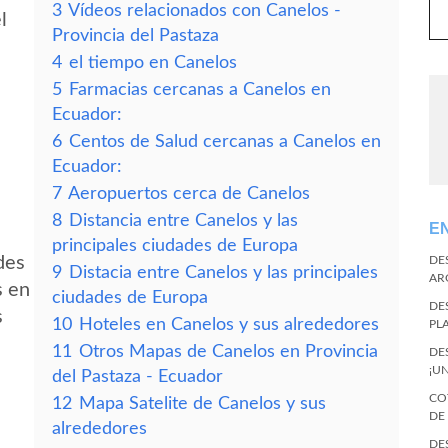
3
Vídeos relacionados con Canelos -
l
Provincia del Pastaza
4
el tiempo en Canelos
5
Farmacias cercanas a Canelos en
Ecuador:
6
Centos de Salud cercanas a Canelos en
Ecuador:
7
Aeropuertos cerca de Canelos
8
Distancia entre Canelos y las
E
principales ciudades de Europa
des
DE
9
Distacia entre Canelos y las principales
AR
s en
ciudades de Europa
DE
s
10
Hoteles en Canelos y sus alrededores
PL
11
Otros Mapas de Canelos en Provincia
DE
¡U
del Pastaza - Ecuador
CO
12
Mapa Satelite de Canelos y sus
DE
alrededores
DE