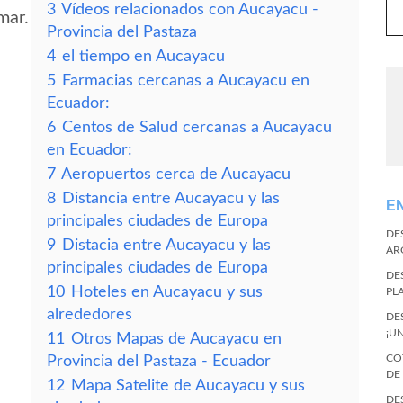
3
Vídeos relacionados con Aucayacu -
mar.
Provincia del Pastaza
4
el tiempo en Aucayacu
5
Farmacias cercanas a Aucayacu en
Ecuador:
6
Centos de Salud cercanas a Aucayacu
en Ecuador:
7
Aeropuertos cerca de Aucayacu
8
Distancia entre Aucayacu y las
E
principales ciudades de Europa
DE
9
Distacia entre Aucayacu y las
AR
principales ciudades de Europa
DE
10
Hoteles en Aucayacu y sus
PL
alrededores
DE
¡U
11
Otros Mapas de Aucayacu en
CO
Provincia del Pastaza - Ecuador
DE
12
Mapa Satelite de Aucayacu y sus
DE