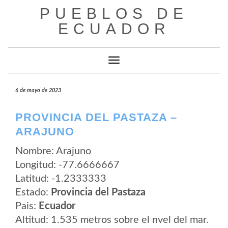
Saltar
PUEBLOS DE
al
contenido
ECUADOR
Cambiar modo de navegación
6 de mayo de 2023
PROVINCIA DEL PASTAZA –
ARAJUNO
Nombre: Arajuno
Longitud: -77.6666667
Latitud: -1.2333333
Estado:
Provincia del Pastaza
Pais:
Ecuador
Altitud: 1.535 metros sobre el nvel del mar.