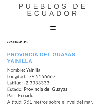
Saltar
PUEBLOS DE
al
contenido
ECUADOR
Cambiar modo de navegación
6 de mayo de 2023
PROVINCIA DEL GUAYAS –
YAINILLA
Nombre: Yainilla
Longitud: -79.5166667
Latitud: -2.3333333
Estado:
Provincia del Guayas
Pais:
Ecuador
Altitud: 961 metros sobre el nvel del mar.