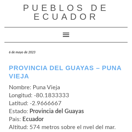
Saltar
PUEBLOS DE
al
contenido
ECUADOR
Cambiar modo de navegación
6 de mayo de 2023
PROVINCIA DEL GUAYAS – PUNA
VIEJA
Nombre: Puna Vieja
Longitud: -80.1833333
Latitud: -2.9666667
Estado:
Provincia del Guayas
Pais:
Ecuador
Altitud: 574 metros sobre el nvel del mar.