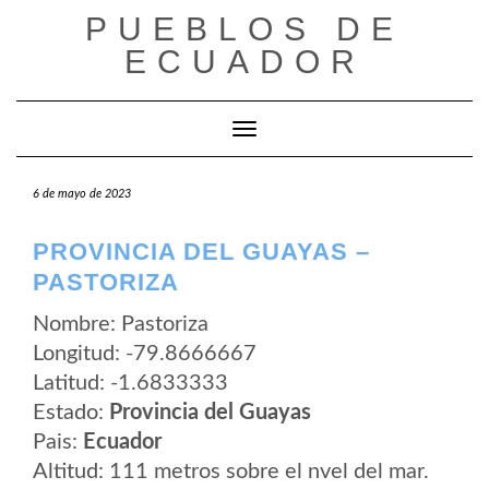
Saltar
PUEBLOS DE
al
contenido
ECUADOR
Cambiar modo de navegación
6 de mayo de 2023
PROVINCIA DEL GUAYAS –
PASTORIZA
Nombre: Pastoriza
Longitud: -79.8666667
Latitud: -1.6833333
Estado:
Provincia del Guayas
Pais:
Ecuador
Altitud: 111 metros sobre el nvel del mar.