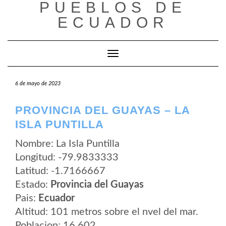
PUEBLOS DE
Saltar
al
ECUADOR
contenido
Cambiar modo de navegación
6 de mayo de 2023
PROVINCIA DEL GUAYAS – LA
ISLA PUNTILLA
Nombre: La Isla Puntilla
Longitud: -79.9833333
Latitud: -1.7166667
Estado:
Provincia del Guayas
Pais:
Ecuador
Altitud: 101 metros sobre el nvel del mar.
Poblacion: 16.602