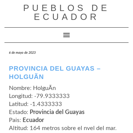
Saltar
PUEBLOS DE
al
contenido
ECUADOR
Cambiar modo de navegación
6 de mayo de 2023
PROVINCIA DEL GUAYAS –
HOLGUÃ­N
Nombre: HolguÃ­n
Longitud: -79.9333333
Latitud: -1.4333333
Estado:
Provincia del Guayas
Pais:
Ecuador
Altitud: 164 metros sobre el nvel del mar.