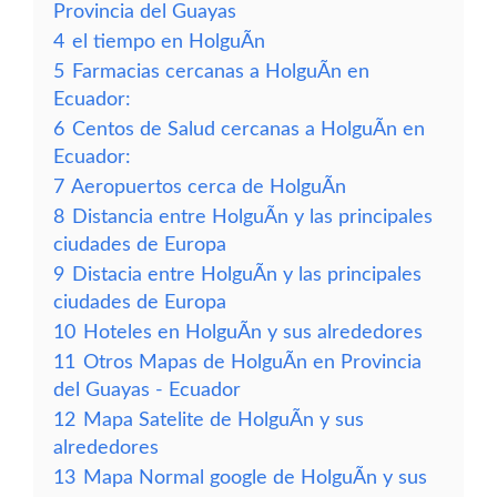
Provincia del Guayas
4
el tiempo en HolguÃ­n
5
Farmacias cercanas a HolguÃ­n en
Ecuador:
6
Centos de Salud cercanas a HolguÃ­n en
Ecuador:
7
Aeropuertos cerca de HolguÃ­n
8
Distancia entre HolguÃ­n y las principales
ciudades de Europa
9
Distacia entre HolguÃ­n y las principales
ciudades de Europa
10
Hoteles en HolguÃ­n y sus alrededores
11
Otros Mapas de HolguÃ­n en Provincia
del Guayas - Ecuador
12
Mapa Satelite de HolguÃ­n y sus
alrededores
13
Mapa Normal google de HolguÃ­n y sus