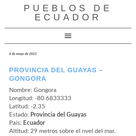
Saltar
PUEBLOS DE
al
contenido
ECUADOR
Cambiar modo de navegación
6 de mayo de 2023
PROVINCIA DEL GUAYAS –
GONGORA
Nombre: Gongora
Longitud: -80.6833333
Latitud: -2.35
Estado:
Provincia del Guayas
Pais:
Ecuador
Altitud: 29 metros sobre el nvel del mar.