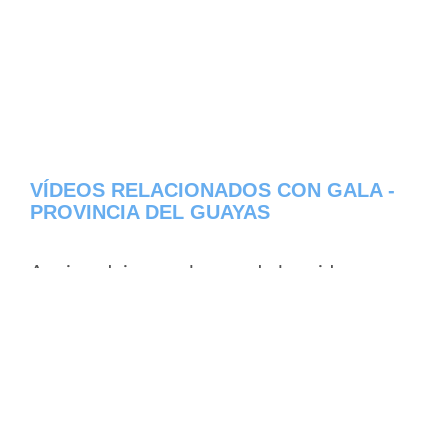
VÍDEOS RELACIONADOS CON GALA -
PROVINCIA DEL GUAYAS
Aqui os dejamos algunos de los videos que
hemos encontrado del pueblo Gala del
estado de Provincia del Guayas en Ecuador,
constantemente estamos colocando nuevos
video, asi que te invitamos a que nos visites
frecuentemente y te mantengas informado
de todos los nuevos videos que se suban en