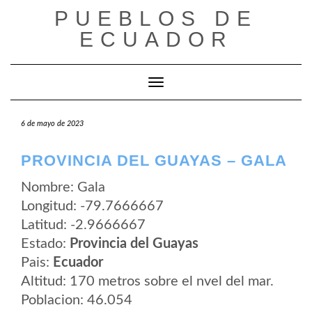
Saltar
PUEBLOS DE
al
contenido
ECUADOR
Cambiar modo de navegación
6 de mayo de 2023
PROVINCIA DEL GUAYAS – GALA
Nombre: Gala
Longitud: -79.7666667
Latitud: -2.9666667
Estado:
Provincia del Guayas
Pais:
Ecuador
Altitud: 170 metros sobre el nvel del mar.
Poblacion: 46.054