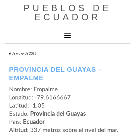
Saltar
PUEBLOS DE
al
contenido
ECUADOR
Cambiar modo de navegación
6 de mayo de 2023
PROVINCIA DEL GUAYAS –
EMPALME
Nombre: Empalme
Longitud: -79.6166667
Latitud: -1.05
Estado:
Provincia del Guayas
Pais:
Ecuador
Altitud: 337 metros sobre el nvel del mar.