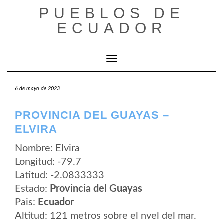
Saltar
PUEBLOS DE
al
contenido
ECUADOR
Cambiar modo de navegación
6 de mayo de 2023
PROVINCIA DEL GUAYAS –
ELVIRA
Nombre: Elvira
Longitud: -79.7
Latitud: -2.0833333
Estado:
Provincia del Guayas
Pais:
Ecuador
Altitud: 121 metros sobre el nvel del mar.