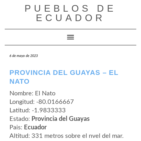
Saltar
PUEBLOS DE
al
contenido
ECUADOR
Cambiar modo de navegación
6 de mayo de 2023
PROVINCIA DEL GUAYAS – EL
NATO
Nombre: El Nato
Longitud: -80.0166667
Latitud: -1.9833333
Estado:
Provincia del Guayas
Pais:
Ecuador
Altitud: 331 metros sobre el nvel del mar.