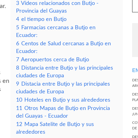
3
Vídeos relacionados con Butjo -
ar.
Provincia del Guayas
4
el tiempo en Butjo
5
Farmacias cercanas a Butjo en
Ecuador:
6
Centos de Salud cercanas a Butjo en
Ecuador:
7
Aeropuertos cerca de Butjo
8
Distancia entre Butjo y las principales
E
s
ciudades de Europa
s en
DE
9
Distacia entre Butjo y las principales
AR
s
ciudades de Europa
DE
10
Hoteles en Butjo y sus alrededores
PL
11
Otros Mapas de Butjo en Provincia
DE
¡U
del Guayas - Ecuador
CO
12
Mapa Satelite de Butjo y sus
DE
alrededores
DE