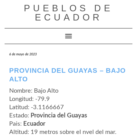
Saltar
PUEBLOS DE
al
contenido
ECUADOR
Cambiar modo de navegación
6 de mayo de 2023
PROVINCIA DEL GUAYAS – BAJO
ALTO
Nombre: Bajo Alto
Longitud: -79.9
Latitud: -3.1166667
Estado:
Provincia del Guayas
Pais:
Ecuador
Altitud: 19 metros sobre el nvel del mar.