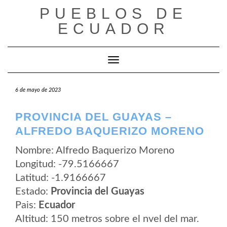
Saltar
PUEBLOS DE
al
contenido
ECUADOR
Cambiar modo de navegación
6 de mayo de 2023
PROVINCIA DEL GUAYAS –
ALFREDO BAQUERIZO MORENO
Nombre: Alfredo Baquerizo Moreno
Longitud: -79.5166667
Latitud: -1.9166667
Estado:
Provincia del Guayas
Pais:
Ecuador
Altitud: 150 metros sobre el nvel del mar.