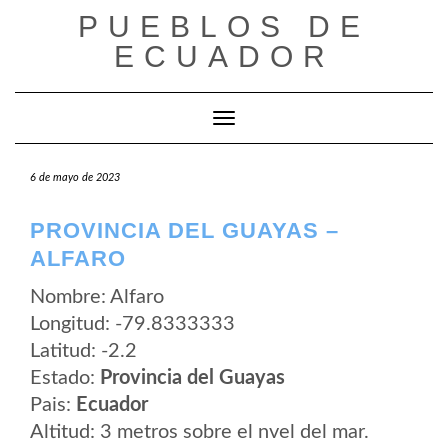
Saltar
PUEBLOS DE
al
contenido
ECUADOR
Cambiar modo de navegación
6 de mayo de 2023
PROVINCIA DEL GUAYAS –
ALFARO
Nombre: Alfaro
Longitud: -79.8333333
Latitud: -2.2
Estado:
Provincia del Guayas
Pais:
Ecuador
Altitud: 3 metros sobre el nvel del mar.