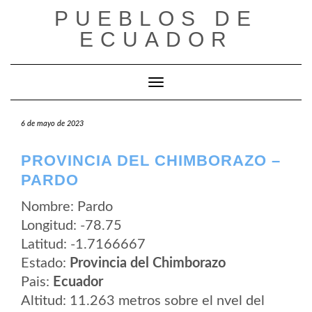
Saltar
PUEBLOS DE
al
contenido
ECUADOR
Cambiar modo de navegación
6 de mayo de 2023
PROVINCIA DEL CHIMBORAZO –
PARDO
Nombre: Pardo
Longitud: -78.75
Latitud: -1.7166667
Estado:
Provincia del Chimborazo
Pais:
Ecuador
Altitud: 11.263 metros sobre el nvel del