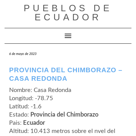
Saltar
PUEBLOS DE
al
contenido
ECUADOR
Cambiar modo de navegación
6 de mayo de 2023
PROVINCIA DEL CHIMBORAZO –
CASA REDONDA
Nombre: Casa Redonda
Longitud: -78.75
Latitud: -1.6
Estado:
Provincia del Chimborazo
Pais:
Ecuador
Altitud: 10.413 metros sobre el nvel del