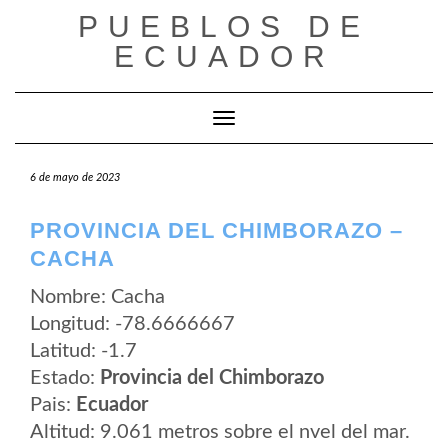
Saltar
PUEBLOS DE
al
contenido
ECUADOR
Cambiar modo de navegación
6 de mayo de 2023
PROVINCIA DEL CHIMBORAZO –
CACHA
Nombre: Cacha
Longitud: -78.6666667
Latitud: -1.7
Estado:
Provincia del Chimborazo
Pais:
Ecuador
Altitud: 9.061 metros sobre el nvel del mar.