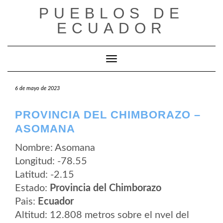
Saltar
PUEBLOS DE
al
contenido
ECUADOR
Cambiar modo de navegación
6 de mayo de 2023
PROVINCIA DEL CHIMBORAZO –
ASOMANA
Nombre: Asomana
Longitud: -78.55
Latitud: -2.15
Estado:
Provincia del Chimborazo
Pais:
Ecuador
Altitud: 12.808 metros sobre el nvel del