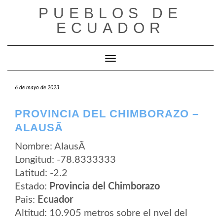
Saltar
PUEBLOS DE
al
contenido
ECUADOR
Cambiar modo de navegación
6 de mayo de 2023
PROVINCIA DEL CHIMBORAZO –
ALAUSÃ­
Nombre: AlausÃ­
Longitud: -78.8333333
Latitud: -2.2
Estado:
Provincia del Chimborazo
Pais:
Ecuador
Altitud: 10.905 metros sobre el nvel del