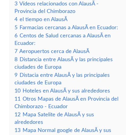
3
Vídeos relacionados con AlausÃ­ -
Provincia del Chimborazo
4
el tiempo en AlausÃ­
5
Farmacias cercanas a AlausÃ­ en Ecuador:
6
Centos de Salud cercanas a AlausÃ­ en
Ecuador:
7
Aeropuertos cerca de AlausÃ­
8
Distancia entre AlausÃ­ y las principales
ciudades de Europa
9
Distacia entre AlausÃ­ y las principales
ciudades de Europa
10
Hoteles en AlausÃ­ y sus alrededores
11
Otros Mapas de AlausÃ­ en Provincia del
Chimborazo - Ecuador
12
Mapa Satelite de AlausÃ­ y sus
alrededores
13
Mapa Normal google de AlausÃ­ y sus