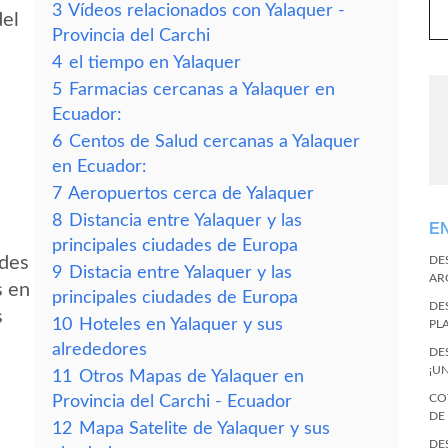
3
Vídeos relacionados con Yalaquer -
del
Provincia del Carchi
4
el tiempo en Yalaquer
5
Farmacias cercanas a Yalaquer en
Ecuador:
6
Centos de Salud cercanas a Yalaquer
en Ecuador:
7
Aeropuertos cerca de Yalaquer
8
Distancia entre Yalaquer y las
E
principales ciudades de Europa
edes
DE
9
Distacia entre Yalaquer y las
AR
s en
principales ciudades de Europa
DE
s
10
Hoteles en Yalaquer y sus
PL
alrededores
DE
¡U
11
Otros Mapas de Yalaquer en
CO
Provincia del Carchi - Ecuador
DE
12
Mapa Satelite de Yalaquer y sus
DE