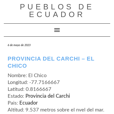
Saltar
PUEBLOS DE
al
contenido
ECUADOR
Cambiar modo de navegación
6 de mayo de 2023
PROVINCIA DEL CARCHI – EL
CHICO
Nombre: El Chico
Longitud: -77.7166667
Latitud: 0.8166667
Estado:
Provincia del Carchi
Pais:
Ecuador
Altitud: 9.537 metros sobre el nvel del mar.