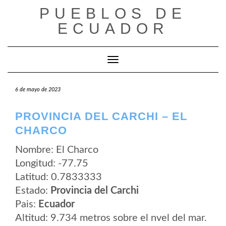
Saltar
PUEBLOS DE
al
contenido
ECUADOR
Cambiar modo de navegación
6 de mayo de 2023
PROVINCIA DEL CARCHI – EL
CHARCO
Nombre: El Charco
Longitud: -77.75
Latitud: 0.7833333
Estado:
Provincia del Carchi
Pais:
Ecuador
Altitud: 9.734 metros sobre el nvel del mar.