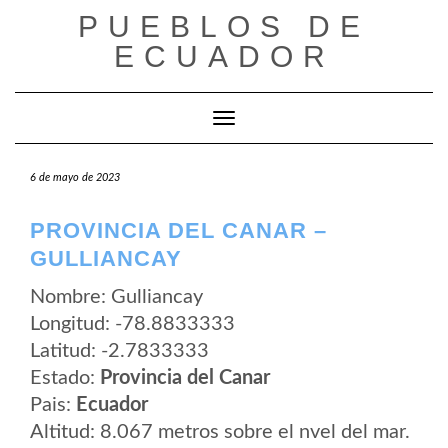
Saltar
PUEBLOS DE
al
contenido
ECUADOR
Cambiar modo de navegación
6 de mayo de 2023
PROVINCIA DEL CANAR –
GULLIANCAY
Nombre: Gulliancay
Longitud: -78.8833333
Latitud: -2.7833333
Estado:
Provincia del Canar
Pais:
Ecuador
Altitud: 8.067 metros sobre el nvel del mar.