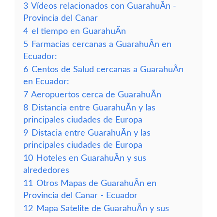
3
Vídeos relacionados con GuarahuÃ­n -
Provincia del Canar
4
el tiempo en GuarahuÃ­n
5
Farmacias cercanas a GuarahuÃ­n en
Ecuador:
6
Centos de Salud cercanas a GuarahuÃ­n
en Ecuador:
7
Aeropuertos cerca de GuarahuÃ­n
8
Distancia entre GuarahuÃ­n y las
principales ciudades de Europa
9
Distacia entre GuarahuÃ­n y las
principales ciudades de Europa
10
Hoteles en GuarahuÃ­n y sus
alrededores
11
Otros Mapas de GuarahuÃ­n en
Provincia del Canar - Ecuador
12
Mapa Satelite de GuarahuÃ­n y sus