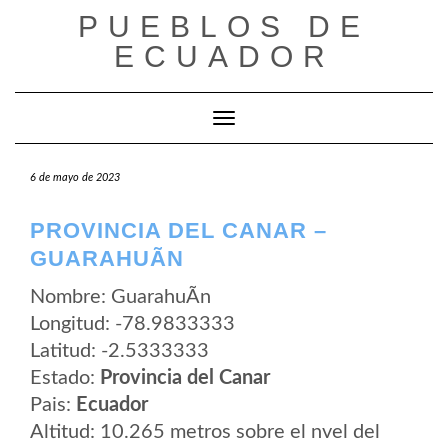
Saltar
PUEBLOS DE
al
contenido
ECUADOR
Cambiar modo de navegación
6 de mayo de 2023
PROVINCIA DEL CANAR –
GUARAHUÃ­N
Nombre: GuarahuÃ­n
Longitud: -78.9833333
Latitud: -2.5333333
Estado:
Provincia del Canar
Pais:
Ecuador
Altitud: 10.265 metros sobre el nvel del