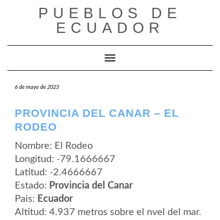
Saltar
PUEBLOS DE
al
contenido
ECUADOR
Cambiar modo de navegación
6 de mayo de 2023
PROVINCIA DEL CANAR – EL
RODEO
Nombre: El Rodeo
Longitud: -79.1666667
Latitud: -2.4666667
Estado:
Provincia del Canar
Pais:
Ecuador
Altitud: 4.937 metros sobre el nvel del mar.