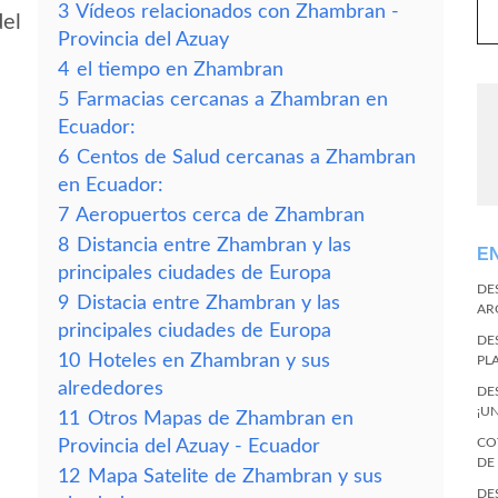
3
Vídeos relacionados con Zhambran -
del
Provincia del Azuay
4
el tiempo en Zhambran
5
Farmacias cercanas a Zhambran en
Ecuador:
6
Centos de Salud cercanas a Zhambran
en Ecuador:
7
Aeropuertos cerca de Zhambran
8
Distancia entre Zhambran y las
E
principales ciudades de Europa
DE
9
Distacia entre Zhambran y las
AR
principales ciudades de Europa
DE
10
Hoteles en Zhambran y sus
PL
alrededores
DE
¡U
11
Otros Mapas de Zhambran en
CO
Provincia del Azuay - Ecuador
DE
12
Mapa Satelite de Zhambran y sus
DE