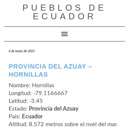
Saltar
PUEBLOS DE
al
contenido
ECUADOR
Cambiar modo de navegación
6 de mayo de 2023
PROVINCIA DEL AZUAY –
HORNILLAS
Nombre: Hornillas
Longitud: -79.1166667
Latitud: -3.45
Estado:
Provincia del Azuay
Pais:
Ecuador
Altitud: 8.572 metros sobre el nvel del mar.