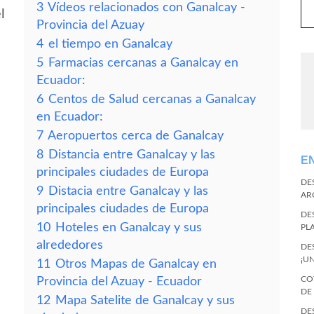
3
Vídeos relacionados con Ganalcay -
l
Provincia del Azuay
4
el tiempo en Ganalcay
5
Farmacias cercanas a Ganalcay en
Ecuador:
6
Centos de Salud cercanas a Ganalcay
en Ecuador:
7
Aeropuertos cerca de Ganalcay
8
Distancia entre Ganalcay y las
E
principales ciudades de Europa
DE
9
Distacia entre Ganalcay y las
AR
principales ciudades de Europa
DE
10
Hoteles en Ganalcay y sus
PL
alrededores
DE
¡U
11
Otros Mapas de Ganalcay en
CO
Provincia del Azuay - Ecuador
DE
12
Mapa Satelite de Ganalcay y sus
DE