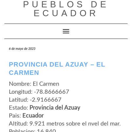
PUEBLOS DE
Saltar
al
ECUADOR
contenido
Cambiar modo de navegación
6 de mayo de 2023
PROVINCIA DEL AZUAY – EL
CARMEN
Nombre: El Carmen
Longitud: -78.8666667
Latitud: -2.9166667
Estado:
Provincia del Azuay
Pais:
Ecuador
Altitud: 9.921 metros sobre el nvel del mar.
Poblacion: 16.840