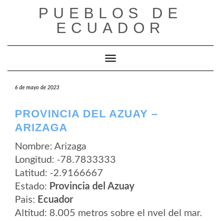
Saltar
PUEBLOS DE
al
contenido
ECUADOR
Cambiar modo de navegación
6 de mayo de 2023
PROVINCIA DEL AZUAY –
ARIZAGA
Nombre: Arizaga
Longitud: -78.7833333
Latitud: -2.9166667
Estado:
Provincia del Azuay
Pais:
Ecuador
Altitud: 8.005 metros sobre el nvel del mar.