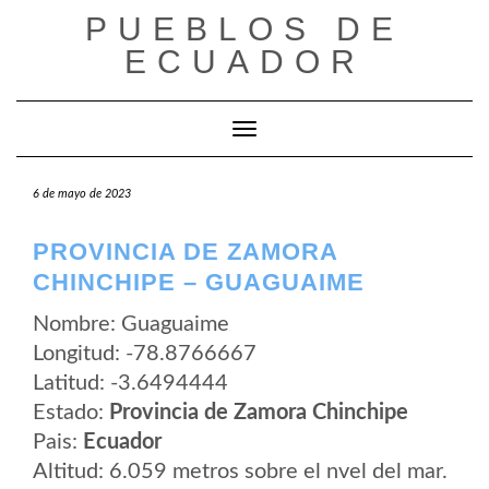
Saltar
PUEBLOS DE
al
contenido
ECUADOR
Cambiar modo de navegación
6 de mayo de 2023
PROVINCIA DE ZAMORA
CHINCHIPE – GUAGUAIME
Nombre: Guaguaime
Longitud: -78.8766667
Latitud: -3.6494444
Estado:
Provincia de Zamora Chinchipe
Pais:
Ecuador
Altitud: 6.059 metros sobre el nvel del mar.