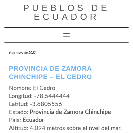
Saltar
PUEBLOS DE
al
contenido
ECUADOR
Cambiar modo de navegación
6 de mayo de 2023
PROVINCIA DE ZAMORA
CHINCHIPE – EL CEDRO
Nombre: El Cedro
Longitud: -78.5444444
Latitud: -3.6805556
Estado:
Provincia de Zamora Chinchipe
Pais:
Ecuador
Altitud: 4.094 metros sobre el nvel del mar.