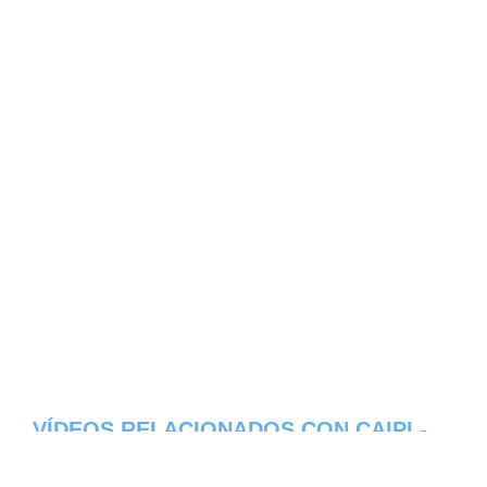
VÍDEOS RELACIONADOS CON CAIPI -
PROVINCIA DE ZAMORA CHINCHIPE