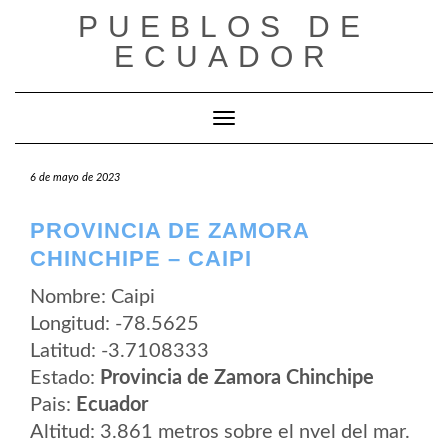
Saltar
PUEBLOS DE
al
contenido
ECUADOR
Cambiar modo de navegación
6 de mayo de 2023
PROVINCIA DE ZAMORA
CHINCHIPE – CAIPI
Nombre: Caipi
Longitud: -78.5625
Latitud: -3.7108333
Estado:
Provincia de Zamora Chinchipe
Pais:
Ecuador
Altitud: 3.861 metros sobre el nvel del mar.