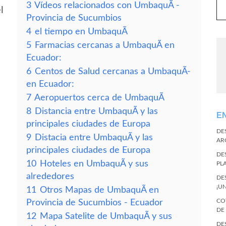
3
Vídeos relacionados con UmbaquÃ­ -
l
Provincia de Sucumbios
4
el tiempo en UmbaquÃ­
5
Farmacias cercanas a UmbaquÃ­ en
Ecuador:
6
Centos de Salud cercanas a UmbaquÃ­
en Ecuador:
7
Aeropuertos cerca de UmbaquÃ­
8
Distancia entre UmbaquÃ­ y las
E
principales ciudades de Europa
DE
9
Distacia entre UmbaquÃ­ y las
AR
principales ciudades de Europa
DE
10
Hoteles en UmbaquÃ­ y sus
PL
alrededores
DE
¡U
11
Otros Mapas de UmbaquÃ­ en
CO
Provincia de Sucumbios - Ecuador
DE
12
Mapa Satelite de UmbaquÃ­ y sus
DE