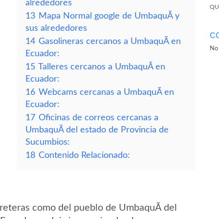
alrededores
QU
13
Mapa Normal google de UmbaquÃ­ y
sus alrededores
C
14
Gasolineras cercanos a UmbaquÃ­ en
No 
Ecuador:
15
Talleres cercanos a UmbaquÃ­ en
Ecuador:
16
Webcams cercanas a UmbaquÃ­ en
Ecuador:
17
Oficinas de correos cercanas a
UmbaquÃ­ del estado de Provincia de
Sucumbios:
18
Contenido Relacionado:
rreteras como del pueblo de UmbaquÃ­ del