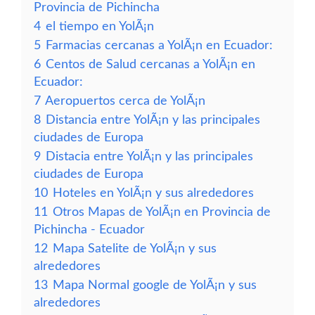
Provincia de Pichincha
4
el tiempo en YolÃ¡n
5
Farmacias cercanas a YolÃ¡n en Ecuador:
6
Centos de Salud cercanas a YolÃ¡n en
Ecuador:
7
Aeropuertos cerca de YolÃ¡n
8
Distancia entre YolÃ¡n y las principales
ciudades de Europa
9
Distacia entre YolÃ¡n y las principales
ciudades de Europa
10
Hoteles en YolÃ¡n y sus alrededores
11
Otros Mapas de YolÃ¡n en Provincia de
Pichincha - Ecuador
12
Mapa Satelite de YolÃ¡n y sus
alrededores
13
Mapa Normal google de YolÃ¡n y sus
alrededores