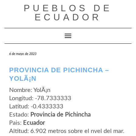
Saltar
PUEBLOS DE
al
contenido
ECUADOR
Cambiar modo de navegación
6 de mayo de 2023
PROVINCIA DE PICHINCHA –
YOLÃ¡N
Nombre: YolÃ¡n
Longitud: -78.7333333
Latitud: -0.4333333
Estado:
Provincia de Pichincha
Pais:
Ecuador
Altitud: 6.902 metros sobre el nvel del mar.