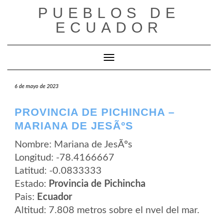
Saltar
PUEBLOS DE
al
contenido
ECUADOR
Cambiar modo de navegación
6 de mayo de 2023
PROVINCIA DE PICHINCHA –
MARIANA DE JESÃºS
Nombre: Mariana de JesÃºs
Longitud: -78.4166667
Latitud: -0.0833333
Estado:
Provincia de Pichincha
Pais:
Ecuador
Altitud: 7.808 metros sobre el nvel del mar.