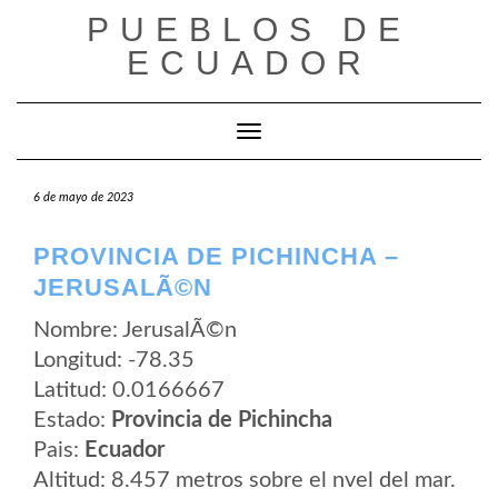
Saltar
PUEBLOS DE
al
contenido
ECUADOR
Cambiar modo de navegación
6 de mayo de 2023
PROVINCIA DE PICHINCHA –
JERUSALÃ©N
Nombre: JerusalÃ©n
Longitud: -78.35
Latitud: 0.0166667
Estado:
Provincia de Pichincha
Pais:
Ecuador
Altitud: 8.457 metros sobre el nvel del mar.