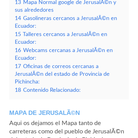
13
Mapa Normal google de JerusalÃ©n y
sus alrededores
14
Gasolineras cercanos a JerusalÃ©n en
Ecuador:
15
Talleres cercanos a JerusalÃ©n en
Ecuador:
16
Webcams cercanas a JerusalÃ©n en
Ecuador:
17
Oficinas de correos cercanas a
JerusalÃ©n del estado de Provincia de
Pichincha:
18
Contenido Relacionado:
MAPA DE JERUSALÃ©N
Aqui os dejamos el Mapa tanto de
carreteras como del pueblo de JerusalÃ©n