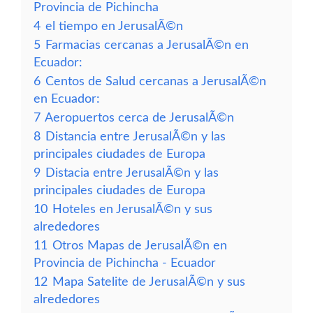
Provincia de Pichincha
4
el tiempo en JerusalÃ©n
5
Farmacias cercanas a JerusalÃ©n en
Ecuador:
6
Centos de Salud cercanas a JerusalÃ©n
en Ecuador:
7
Aeropuertos cerca de JerusalÃ©n
8
Distancia entre JerusalÃ©n y las
principales ciudades de Europa
9
Distacia entre JerusalÃ©n y las
principales ciudades de Europa
10
Hoteles en JerusalÃ©n y sus
alrededores
11
Otros Mapas de JerusalÃ©n en
Provincia de Pichincha - Ecuador
12
Mapa Satelite de JerusalÃ©n y sus
alrededores