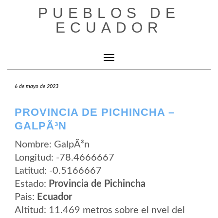
Saltar
PUEBLOS DE
al
contenido
ECUADOR
Cambiar modo de navegación
6 de mayo de 2023
PROVINCIA DE PICHINCHA –
GALPÃ³N
Nombre: GalpÃ³n
Longitud: -78.4666667
Latitud: -0.5166667
Estado:
Provincia de Pichincha
Pais:
Ecuador
Altitud: 11.469 metros sobre el nvel del