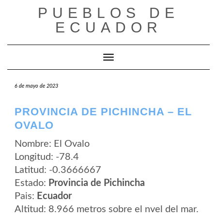
Saltar
PUEBLOS DE
al
contenido
ECUADOR
Cambiar modo de navegación
6 de mayo de 2023
PROVINCIA DE PICHINCHA – EL
OVALO
Nombre: El Ovalo
Longitud: -78.4
Latitud: -0.3666667
Estado:
Provincia de Pichincha
Pais:
Ecuador
Altitud: 8.966 metros sobre el nvel del mar.